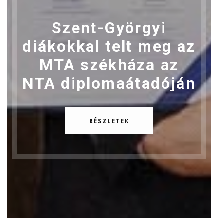
Szent-Györgyi
diákokkal telt meg az
MTA székháza az
NTA diplomaátadóján
RÉSZLETEK