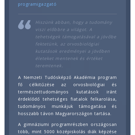
programigazgató
Hiszünk abban, hogy a tudomány
viszi előbbre a világot. A
tehetségek támogatásával a jövőbe
fektetünk, az orvosbiológiai
kutatások eredményei a jövőben
életeket mentenek és értéket
teremtenek.
A Nemzeti Tudósképző Akadémia program
fő célkitűzése az orvosbiológiai és
természettudományos kutatások iránt
érdeklődő tehetséges fiatalok felkarolása,
tudományos munkájuk támogatása és
hosszabb távon Magyarországon tartása.
A gimnáziumi programrészben országosan
több, mint 5000 középiskolás diák képzése