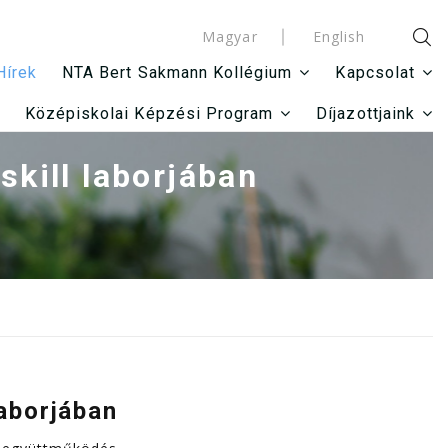
Magyar
English
Hírek
NTA Bert Sakmann Kollégium
Kapcsolat
Középiskolai Képzési Program
Díjazottjaink
kill laborjában
laborjában