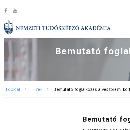
Bemutató fogla
Főoldal
Hírek
Bemutató foglalkozás a veszprémi kórh
Bemutató fog