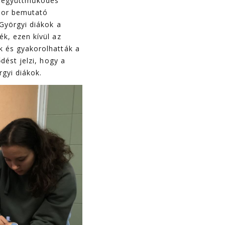
i együttműködés
 sor bemutató
-Györgyi diákok a
k, ezen kívül az
k és gyakorolhatták a
dést jelzi, hogy a
rgyi diákok.