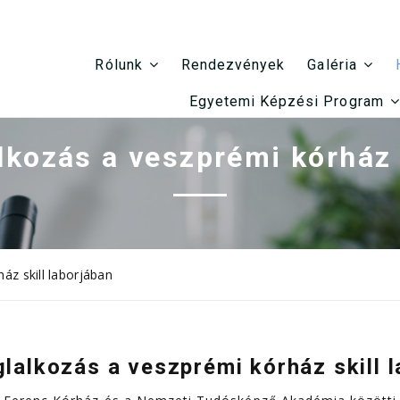
Rendezvények
Rólunk
Galéria
Egyetemi Képzési Program
lkozás a veszprémi kórház s
áz skill laborjában
lalkozás a veszprémi kórház skill 