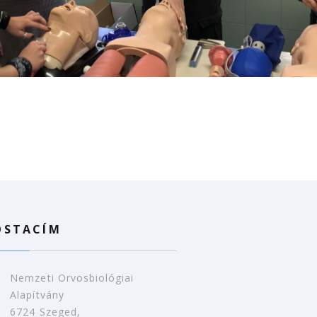
OSTACÍM
Nemzeti Orvosbiológiai
Alapítvány
6724 Szeged,