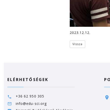
2023.12.12.
Vissza
ELÉRHETŐSÉGEK
P
+36 62 950 305
info@edu-sci.org