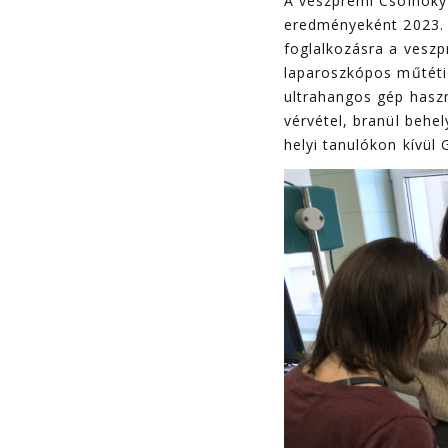
A veszprémi Csolnoky
eredményeként 2023. 
foglalkozásra a veszp
laparoszkópos műtéti 
ultrahangos gép haszn
vérvétel, branül behel
helyi tanulókon kívül