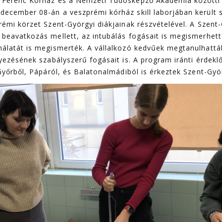
 Ferenc Kórház és a Nemzeti Tudósképző Akadémia között
december 08-án a veszprémi kórház skill laborjában került
rémi körzet Szent-Györgyi diákjainak részvételével. A Szent
beavatkozás mellett, az intubálás fogásait is megismerhetté
álatát is megismerték. A vállalkozó kedvűek megtanulhattá
yezésének szabályszerű fogásait is. A program iránti érdeklő
 Győrből, Pápáról, és Balatonalmádiból is érkeztek Szent-Gyö