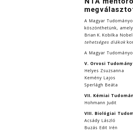
NTA mentoro
megválasztot
A Magyar Tudományos 
köszönthetünk, amely 
Brian K. Kobilka Nobel
tehetséges diákok
kon
A Magyar Tudományos
V. Orvosi Tudomány
Helyes Zsuzsanna
Kemény Lajos
Sperlágh Beáta
VII. Kémiai Tudomá
Hohmann Judit
VIII. Biológiai Tud
Acsády László
Buzás Edit Irén