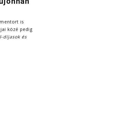
újonnan
mentort is
jai közé pedig
‑díjasok és