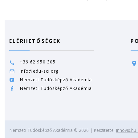
ELÉRHETŐSÉGEK
P
+36 62 950 305
info@edu-sci.org
Nemzeti Tudósképző Akadémia
Nemzeti Tudósképző Akadémia
Nemzeti Tudósképző Akadémia ©
2026
| Készítette:
Innovip.hu 