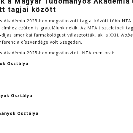
k a Magyar Tudományos Akadémia 
t tagjai között
Akadémia 2025-ben megválaszott tagjai között több NTA 
címhez ezúton is gratulálunk nekik. Az MTA tiszteletbeli tag
‑díjas amerikai farmakológust választották, aki a XXII.
Nobel
ferencia díszvendége volt Szegeden.
 Akadémia 2025-ben megválasztott NTA mentorai:
ok Osztálya
nyok Osztálya
ományok Osztálya