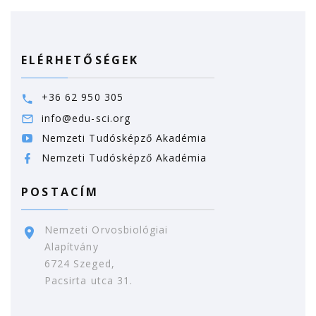
ELÉRHETŐSÉGEK
+36 62 950 305
info@edu-sci.org
Nemzeti Tudósképző Akadémia
Nemzeti Tudósképző Akadémia
POSTACÍM
Nemzeti Orvosbiológiai
Alapítvány
6724 Szeged,
Pacsirta utca 31.