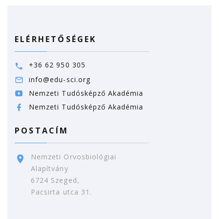
ELÉRHETŐSÉGEK
+36 62 950 305
info@edu-sci.org
Nemzeti Tudósképző Akadémia
Nemzeti Tudósképző Akadémia
POSTACÍM
Nemzeti Orvosbiológiai
Alapítvány
6724 Szeged,
Pacsirta utca 31.