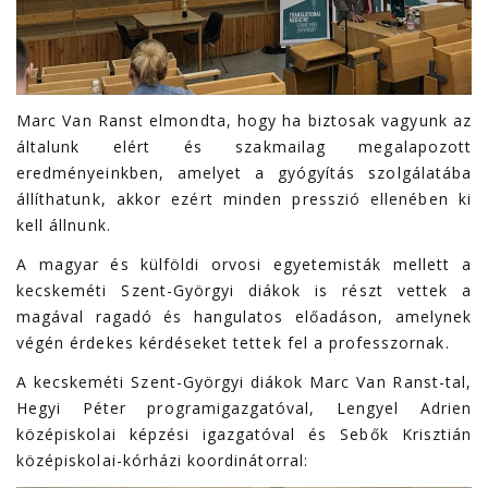
Marc Van Ranst elmondta, hogy ha biztosak vagyunk az
általunk elért és szakmailag megalapozott
eredményeinkben, amelyet a gyógyítás szolgálatába
állíthatunk, akkor ezért minden presszió ellenében ki
kell állnunk.
A magyar és külföldi orvosi egyetemisták mellett a
kecskeméti Szent-Györgyi diákok is részt vettek a
magával ragadó és hangulatos előadáson, amelynek
végén érdekes kérdéseket tettek fel a professzornak.
A kecskeméti Szent-Györgyi diákok Marc Van Ranst-tal,
Hegyi Péter programigazgatóval, Lengyel Adrien
középiskolai képzési igazgatóval és Sebők Krisztián
középiskolai-kórházi koordinátorral: