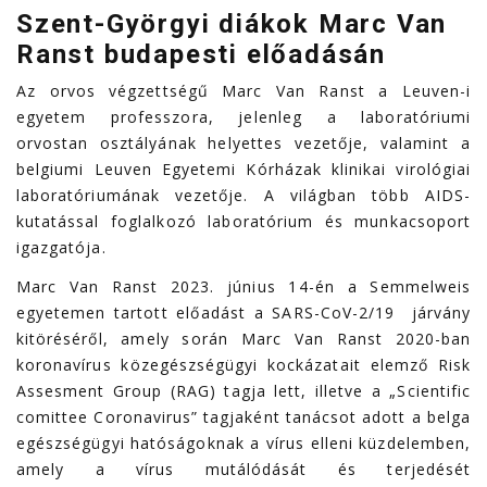
Szent-Györgyi diákok Marc Van
Ranst budapesti előadásán
Az orvos végzettségű Marc Van Ranst a Leuven-i
egyetem professzora, jelenleg a laboratóriumi
orvostan osztályának helyettes vezetője, valamint a
belgiumi Leuven Egyetemi Kórházak klinikai virológiai
laboratóriumának vezetője. A világban több AIDS-
kutatással foglalkozó laboratórium és munkacsoport
igazgatója.
Marc Van Ranst 2023. június 14-én a Semmelweis
egyetemen tartott előadást a SARS-CoV-2/19 járvány
kitöréséről, amely során Marc Van Ranst 2020-ban
koronavírus közegészségügyi kockázatait elemző Risk
Assesment Group (RAG) tagja lett, illetve a „Scientific
comittee Coronavirus” tagjaként tanácsot adott a belga
egészségügyi hatóságoknak a vírus elleni küzdelemben,
amely a vírus mutálódását és terjedését