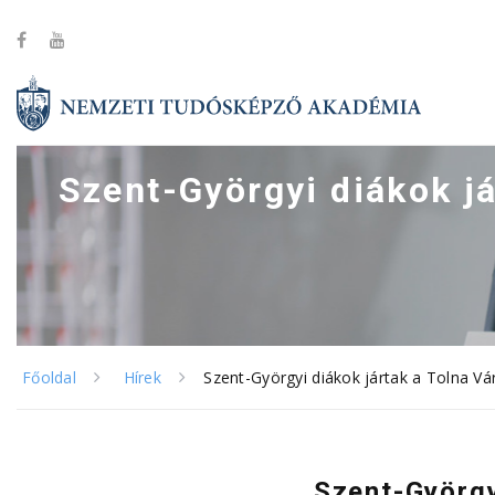
Szent-Györgyi diákok j
Főoldal
Hírek
Szent-Györgyi diákok jártak a Tolna Vá
Szent-György