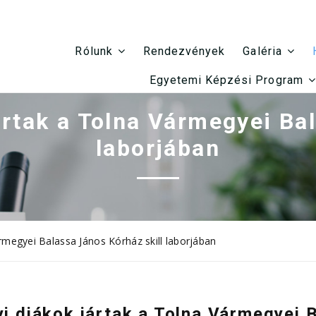
Rendezvények
Rólunk
Galéria
Egyetemi Képzési Program
ártak a Tolna Vármegyei Bal
laborjában
rmegyei Balassa János Kórház skill laborjában
i diákok jártak a Tolna Vármegyei 