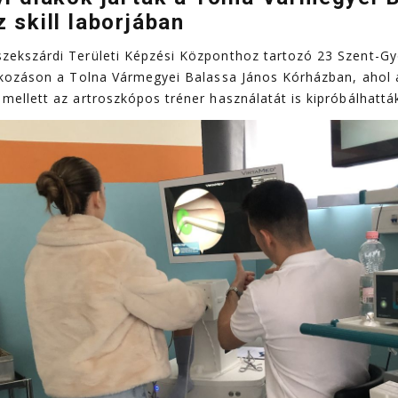
 skill laborjában
szekszárdi Területi Képzési Központhoz tartozó 23 Szent-Gy
lalkozáson a Tolna Vármegyei Balassa János Kórházban, ahol 
 mellett az artroszkópos tréner használatát is kipróbálhattá