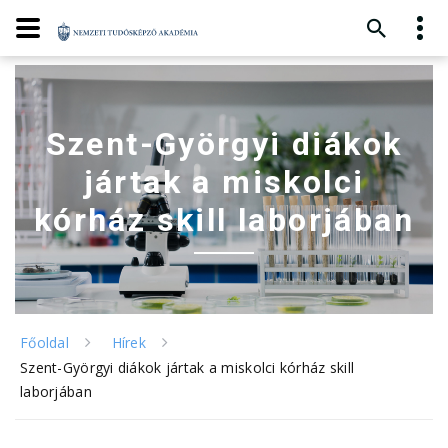
Szent-Györgyi diákok
jártak a miskolci
kórház skill laborjában
Főoldal
Hírek
Szent-Györgyi diákok jártak a miskolci kórház skill
laborjában