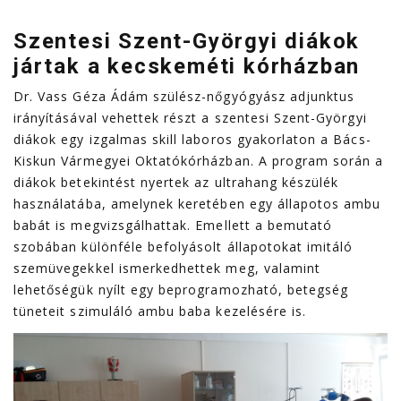
Szentesi Szent-Györgyi diákok
jártak a kecskeméti kórházban
Dr. Vass Géza Ádám szülész-nőgyógyász adjunktus
irányításával vehettek részt a szentesi Szent-Györgyi
diákok egy izgalmas skill laboros gyakorlaton a Bács-
Kiskun Vármegyei Oktatókórházban. A program során a
diákok betekintést nyertek az ultrahang készülék
használatába, amelynek keretében egy állapotos ambu
babát is megvizsgálhattak. Emellett a bemutató
szobában különféle befolyásolt állapotokat imitáló
szemüvegekkel ismerkedhettek meg, valamint
lehetőségük nyílt egy beprogramozható, betegség
tüneteit szimuláló ambu baba kezelésére is.