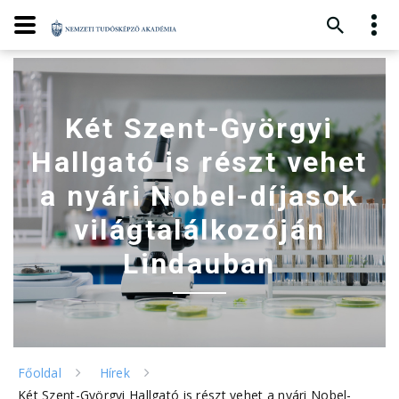
Két Szent-Györgyi
Hallgató is részt vehet
a nyári Nobel-díjasok
világtalálkozóján
Lindauban
Főoldal
Hírek
Két Szent-Györgyi Hallgató is részt vehet a nyári Nobel-