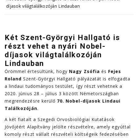
díjasok világtalálkozóján Lindauban
Két Szent-Györgyi Hallgató is
részt vehet a nyári Nobel-
díjasok világtalálkozóján
Lindauban
Örömmel értesültünk, hogy
Nagy Zsófia
és
Fejes
Roland
Szent-Györgyi Hallgató pályázatát is elfogadta
a lindaui tudományos testület, így részt vehetnek a
2020. június 28 – július 3 között Németországban
megrendezésre kerülő
70. Nobel-díjasok Lindaui
Találkozóján
.
A két fiatalt a Szegedi Orvosbiológiai Kutatások
Jövőjéért Alapítvány jelölte részvételre, amely egyúttal
komoly részt vállalt részvételi költségeik fedezésében