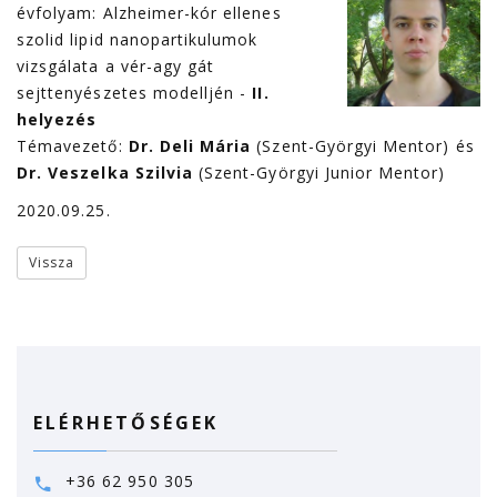
évfolyam: Alzheimer-kór ellenes
szolid lipid nanopartikulumok
vizsgálata a vér-agy gát
sejttenyészetes modelljén -
II.
helyezés
Témavezető:
Dr. Deli Mária
(Szent-Györgyi Mentor) és
Dr. Veszelka Szilvia
(Szent-Györgyi Junior Mentor)
2020.09.25.
Vissza
ELÉRHETŐSÉGEK
+36 62 950 305