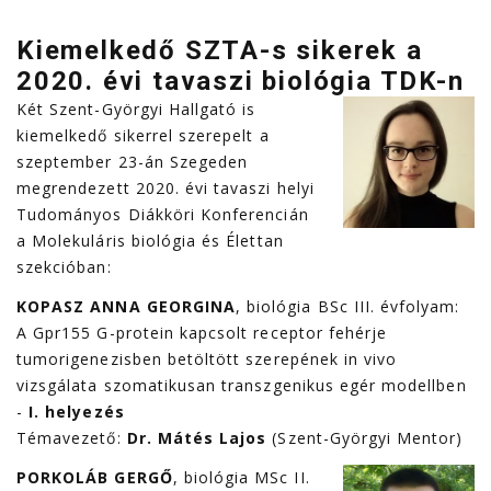
Kiemelkedő SZTA-s sikerek a
2020. évi tavaszi biológia TDK-n
Két Szent-Györgyi Hallgató is
kiemelkedő sikerrel szerepelt a
szeptember 23-án Szegeden
megrendezett 2020. évi tavaszi helyi
Tudományos Diákköri Konferencián
a Molekuláris biológia és Élettan
szekcióban:
KOPASZ ANNA GEORGINA
, biológia BSc III. évfolyam:
A Gpr155 G-protein kapcsolt receptor fehérje
tumorigenezisben betöltött szerepének in vivo
vizsgálata szomatikusan transzgenikus egér modellben
-
I. helyezés
Témavezető:
Dr. Mátés Lajos
(Szent-Györgyi Mentor)
PORKOLÁB GERGŐ
, biológia MSc II.