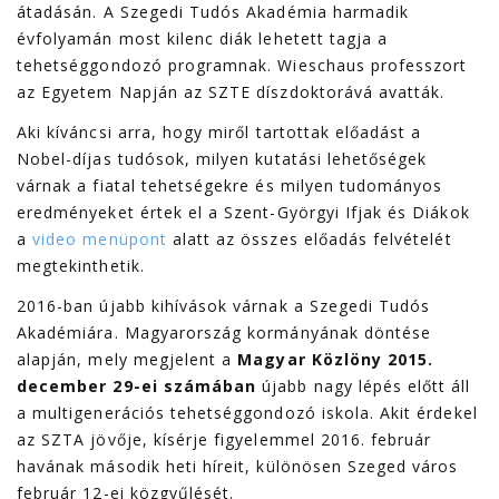
átadásán. A Szegedi Tudós Akadémia harmadik
évfolyamán most kilenc diák lehetett tagja a
tehetséggondozó programnak. Wieschaus professzort
az Egyetem Napján az SZTE díszdoktorává avatták.
Aki kíváncsi arra, hogy miről tartottak előadást a
Nobel-díjas tudósok, milyen kutatási lehetőségek
várnak a fiatal tehetségekre és milyen tudományos
eredményeket értek el a Szent-Györgyi Ifjak és Diákok
a
video menüpont
alatt az összes előadás felvételét
megtekinthetik.
2016-ban újabb kihívások várnak a Szegedi Tudós
Akadémiára. Magyarország kormányának döntése
alapján, mely megjelent a
Magyar Közlöny 2015.
december 29-ei számában
újabb nagy lépés előtt áll
a multigenerációs tehetséggondozó iskola. Akit érdekel
az SZTA jövője, kísérje figyelemmel 2016. február
havának második heti híreit, különösen Szeged város
február 12-ei közgyűlését.