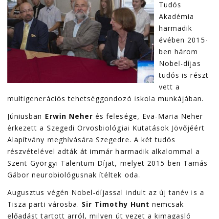
Tudós
Akadémia
harmadik
évében 2015-
ben három
Nobel-díjas
tudós is részt
vett a
multigenerációs tehetséggondozó iskola munkájában.
Júniusban
Erwin Neher
és felesége, Eva-Maria Neher
érkezett a Szegedi Orvosbiológiai Kutatások Jövőjéért
Alapítvány meghívására Szegedre. A két tudós
részvételével adták át immár harmadik alkalommal a
Szent-Györgyi Talentum Díjat, melyet 2015-ben Tamás
Gábor neurobiológusnak ítéltek oda.
Augusztus végén Nobel-díjassal indult az új tanév is a
Tisza parti városba.
Sir Timothy Hunt
nemcsak
előadást tartott arról, milyen út vezet a kimagasló