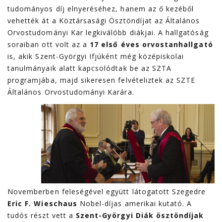
tudományos díj elnyeréséhez, hanem az ő kezéből
vehették át a Köztársasági Ösztöndíjat az Általános
Orvostudományi Kar legkiválóbb diákjai. A hallgatóság
soraiban ott volt az a
17 első éves orvostanhallgató
is, akik Szent-Györgyi Ifjúként még középiskolai
tanulmányaik alatt kapcsolódtak be az SZTA
programjába, majd sikeresen felvételiztek az SZTE
Általános Orvostudományi Karára.
Novemberben feleségével együtt látogatott Szegedre
Eric F. Wieschaus
Nobel-díjas amerikai kutató. A
tudós részt vett a
Szent-Györgyi Diák ösztöndíjak