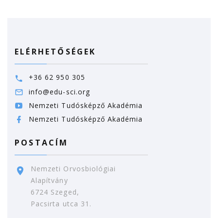
ELÉRHETŐSÉGEK
+36 62 950 305
info@edu-sci.org
Nemzeti Tudósképző Akadémia
Nemzeti Tudósképző Akadémia
POSTACÍM
Nemzeti Orvosbiológiai
Alapítvány
6724 Szeged,
Pacsirta utca 31.