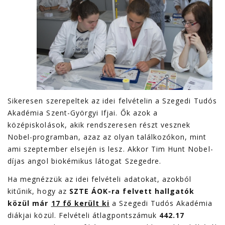
Sikeresen szerepeltek az idei felvételin a Szegedi Tudós
Akadémia Szent-Györgyi Ifjai. Ők azok a
középiskolások, akik rendszeresen részt vesznek
Nobel-programban, azaz az olyan találkozókon, mint
ami szeptember elsején is lesz. Akkor Tim Hunt Nobel-
díjas angol biokémikus látogat Szegedre.
Ha megnézzük az idei felvételi adatokat, azokból
kitűnik, hogy az
SZTE ÁOK-ra felvett hallgatók
közül már
17 fő került ki
a Szegedi Tudós Akadémia
diákjai közül. Felvételi átlagpontszámuk
442.17