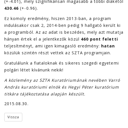
(+-4.01), mely szignifikánsan magasabb a többi diákétól
430.46
(+-0.96).
Ez komoly eredmény, hiszen 2013-ban, a program
indulásakor csak 2, 2014-ben pedig 9 hallgató került ki
a programból. Az az adat is beszédes, mely azt mutatja
hányan értek el a jelentkezők közül
460 pont feletti
teljesítményt, ami igen kimagasló eredmény:
hatan
közülük szintén részt vettek az SZTA programjain.
Gratulálunk a fiataloknak és sikeres szegedi egyetemi
polgári létet kívánunk nekik!
A közlemény az SZTA Kuratóriumának nevében Varró
András kuratóriumi elnök és Hegyi Péter kuratórium
titkára tájékoztatása alapján készült.
2015.08.30.
Vissza