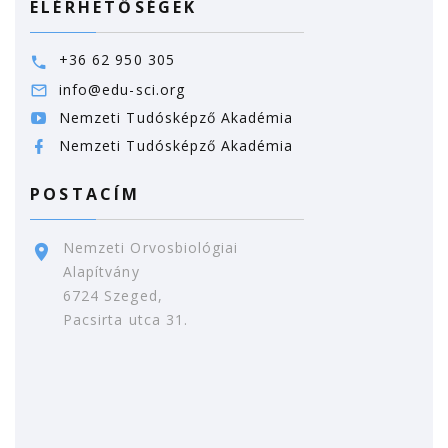
ELÉRHETŐSÉGEK
+36 62 950 305
info@edu-sci.org
Nemzeti Tudósképző Akadémia
Nemzeti Tudósképző Akadémia
POSTACÍM
Nemzeti Orvosbiológiai
Alapítvány
6724 Szeged,
Pacsirta utca 31.