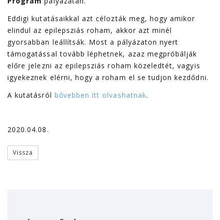
Program
pályázatán.
Eddigi kutatásaikkal azt célozták meg, hogy amikor
elindul az epilepsziás roham, akkor azt minél
gyorsabban leállítsák. Most a pályázaton nyert
támogatással tovább léphetnek, azaz megpróbálják
előre jelezni az epilepsziás roham közeledtét, vagyis
igyekeznek elérni, hogy a roham el se tudjon kezdődni.
A kutatásról
bővebben itt olvashatnak
.
2020.04.08.
Vissza