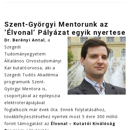
Szent-Györgyi Mentorunk az
’Élvonal’ Pályázat egyik nyertese
Dr. Berényi Antal
, a
Szegedi
Tudományegyetem
Általános Orvostudományi
Kar kutatóorvosa, aki a
Szegedi Tudós Akadémia
programunk Szent-
Györgyi Mentora is,
csoportjával az epilepszia
elektroterápiájával
foglalkozik már évek óta. Ennek folytatásához,
továbbfejlesztéséhez nyertek most 5 évre 300 millió
forint támogatást az
Élvonal – Kutatói Kiválóság