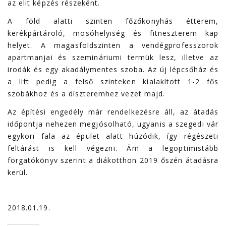
az elit képzés részeként.
A föld alatti szinten főzőkonyhás étterem,
kerékpártároló, mosóhelyiség és fitneszterem kap
helyet. A magasföldszinten a vendégprofesszorok
apartmanjai és szemináriumi termük lesz, illetve az
irodák és egy akadálymentes szoba. Az új lépcsőház és
a lift pedig a felső szinteken kialakított 1-2 fős
szobákhoz és a díszteremhez vezet majd.
Az építési engedély már rendelkezésre áll, az átadás
időpontja nehezen megjósolható, ugyanis a szegedi vár
egykori fala az épület alatt húzódik, így régészeti
feltárást is kell végezni. Ám a legoptimistább
forgatókönyv szerint a diákotthon 2019 őszén átadásra
kerül.
2018.01.19.