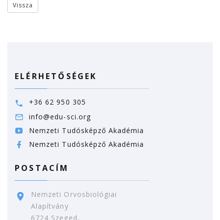
Vissza
ELÉRHETŐSÉGEK
+36 62 950 305
info@edu-sci.org
Nemzeti Tudósképző Akadémia
Nemzeti Tudósképző Akadémia
POSTACÍM
Nemzeti Orvosbiológiai
Alapítvány
6724 Szeged,