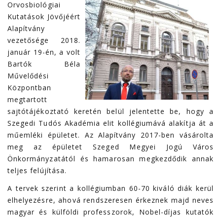
Orvosbiológiai
Kutatások Jövőjéért
Alapítvány
vezetősége 2018.
január 19-én, a volt
Bartók Béla
Művelődési
Központban
megtartott
sajtótájékoztató keretén belül jelentette be, hogy a
Szegedi Tudós Akadémia elit kollégiumává alakítja át a
műemléki épületet. Az Alapítvány 2017-ben vásárolta
meg az épületet Szeged Megyei Jogú Város
Önkormányzatától és hamarosan megkezdődik annak
teljes felújítása.
A tervek szerint a kollégiumban 60-70 kiváló diák kerül
elhelyezésre, ahová rendszeresen érkeznek majd neves
magyar és külföldi professzorok, Nobel-díjas kutatók