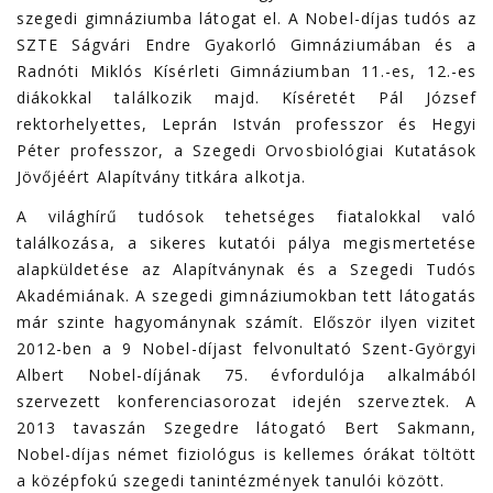
szegedi gimnáziumba látogat el. A Nobel-díjas tudós az
SZTE Ságvári Endre Gyakorló Gimnáziumában és a
Radnóti Miklós Kísérleti Gimnáziumban 11.-es, 12.-es
diákokkal találkozik majd. Kíséretét Pál József
rektorhelyettes, Leprán István professzor és Hegyi
Péter professzor, a Szegedi Orvosbiológiai Kutatások
Jövőjéért Alapítvány titkára alkotja.
A világhírű tudósok tehetséges fiatalokkal való
találkozása, a sikeres kutatói pálya megismertetése
alapküldetése az Alapítványnak és a Szegedi Tudós
Akadémiának. A szegedi gimnáziumokban tett látogatás
már szinte hagyománynak számít. Először ilyen vizitet
2012-ben a 9 Nobel-díjast felvonultató Szent-Györgyi
Albert Nobel-díjának 75. évfordulója alkalmából
szervezett konferenciasorozat idején szerveztek. A
2013 tavaszán Szegedre látogató Bert Sakmann,
Nobel-díjas német fiziológus is kellemes órákat töltött
a középfokú szegedi tanintézmények tanulói között.