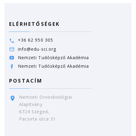
ELÉRHETŐSÉGEK
+36 62 950 305
info@edu-sci.org
Nemzeti Tudósképző Akadémia
Nemzeti Tudósképző Akadémia
POSTACÍM
Nemzeti Orvosbiológiai
Alapítvány
6724 Szeged,
Pacsirta utca 31.