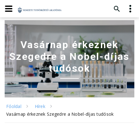
Vasárnap érkeznek
Szegedre a Nobel-díjas
tudósok
Főoldal
Hírek
Vasárnap érkeznek Szegedre a Nobel-díjas tudósok