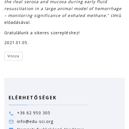
the ileal serosa and mucosa during early fluid
resuscitation in a large animal model of hemorrhage
– monitoring significance of exhaled methane.
" című
előadásával.
Gratulálunk a sikeres szerepléshez!
2021.01.05.
Vissza
ELÉRHETŐSÉGEK
+36 62 950 305
info@edu-sci.org