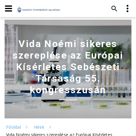
Vida Noémi sikeres
szereplése az Európai
Kísérletes Sebészeti
Társaság 55.
kongresszusán
Főoldal
Hírek
Vida Noémi sikeres szereplése az Európai Kísérletes