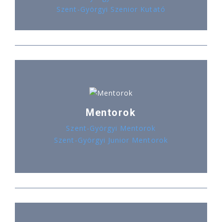
Szent-Györgyi Szenior Kutató
Mentorok
Szent-Györgyi Mentorok
Szent-Györgyi Junior Mentorok