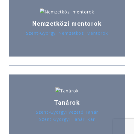
Nemzetközi mentorok
Szent-Györgyi Nemzetközi Mentorok
Tanárok
Szent-Györgyi Vezető Tanár
Szent-Györgyi Tanári Kar