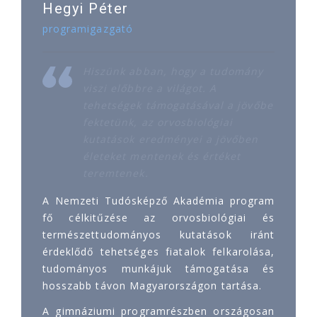
Hegyi Péter
programigazgató
Hiszünk abban, hogy a tudomány
viszi előbbre a világot. A
tehetségek támogatásával a jövőbe
fektetünk, az orvosbiológiai
kutatások eredményei a jövőben
életeket mentenek és értéket
teremtenek.
A Nemzeti Tudósképző Akadémia program
fő célkitűzése az orvosbiológiai és
természettudományos kutatások iránt
érdeklődő tehetséges fiatalok felkarolása,
tudományos munkájuk támogatása és
hosszabb távon Magyarországon tartása.
A gimnáziumi programrészben országosan