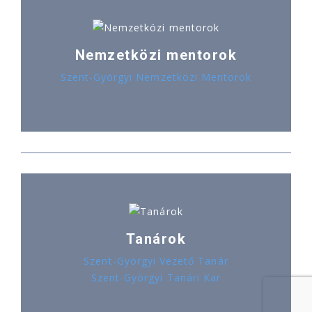
Nemzetközi mentorok
Szent-Györgyi Nemzetközi Mentorok
Tanárok
Szent-Györgyi Vezető Tanár
Szent-Györgyi Tanári Kar