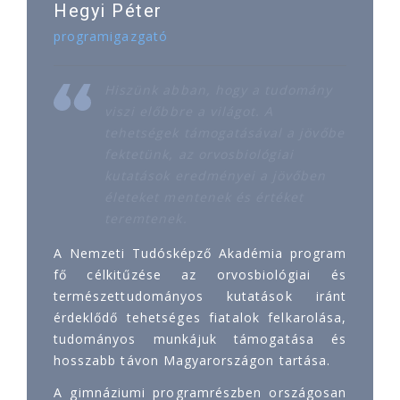
Hegyi Péter
programigazgató
Hiszünk abban, hogy a tudomány
viszi előbbre a világot. A
tehetségek támogatásával a jövőbe
fektetünk, az orvosbiológiai
kutatások eredményei a jövőben
életeket mentenek és értéket
teremtenek.
A Nemzeti Tudósképző Akadémia program
fő célkitűzése az orvosbiológiai és
természettudományos kutatások iránt
érdeklődő tehetséges fiatalok felkarolása,
tudományos munkájuk támogatása és
hosszabb távon Magyarországon tartása.
A gimnáziumi programrészben országosan