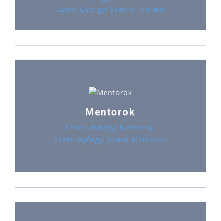
Szent-Györgyi Szenior Kutató
Mentorok
Szent-Györgyi Mentorok
Szent-Györgyi Junior Mentorok