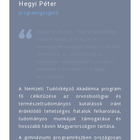
Hegyi Péter
programigazgató
Hiszünk abban, hogy a tudomány
viszi előbbre a világot. A
tehetségek támogatásával a jövőbe
fektetünk, az orvosbiológiai
kutatások eredményei a jövőben
életeket mentenek és értéket
teremtenek.
A Nemzeti Tudósképző Akadémia program
fő célkitűzése az orvosbiológiai és
természettudományos kutatások iránt
érdeklődő tehetséges fiatalok felkarolása,
tudományos munkájuk támogatása és
hosszabb távon Magyarországon tartása.
A gimnáziumi programrészben országosan