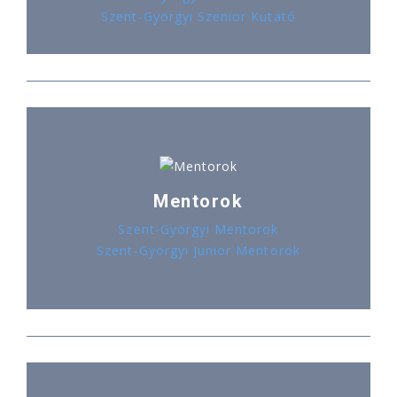
Szent-Györgyi Szenior Kutató
Mentorok
Szent-Györgyi Mentorok
Szent-Györgyi Junior Mentorok