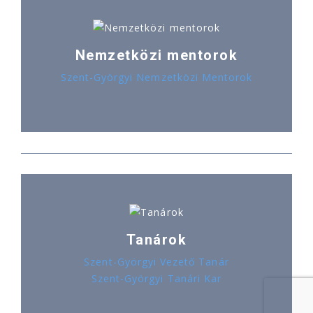
Nemzetközi mentorok
Szent-Györgyi Nemzetközi Mentorok
Tanárok
Szent-Györgyi Vezető Tanár
Szent-Györgyi Tanári Kar