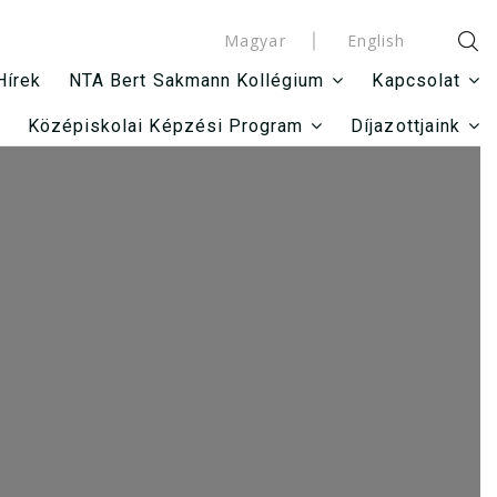
Magyar
English
Hírek
NTA Bert Sakmann Kollégium
Kapcsolat
Középiskolai Képzési Program
Díjazottjaink