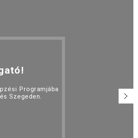
gató!
épzési Programjába
 és Szegeden.