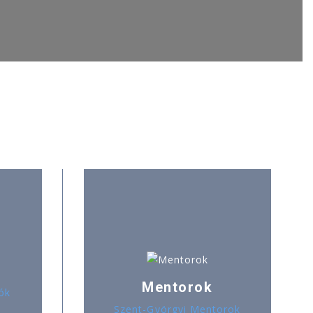
Mentorok
ók
Szent-Györgyi Mentorok