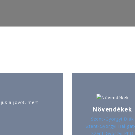
uk a jövőt, mert
Növendékek
Szent-Györgyi Diák
Szent-Györgyi Hallgat
Szent-Györgyi PhD
ó