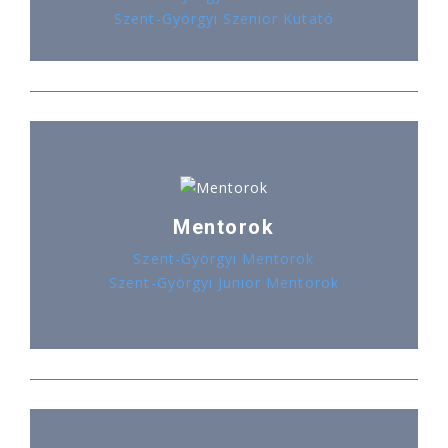
Szent-Györgyi Szenior Kutató
Mentorok
Szent-Györgyi Mentorok
Szent-Györgyi Junior Mentorok