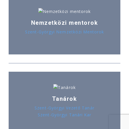
Nemzetközi mentorok
Szent-Györgyi Nemzetközi Mentorok
Tanárok
Szent-Györgyi Vezető Tanár
Szent-Györgyi Tanári Kar