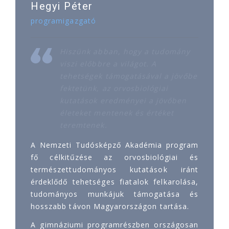
Hegyi Péter
programigazgató
Hiszünk abban, hogy a tudomány
viszi előbbre a világot. A
tehetségek támogatásával a jövőbe
fektetünk, az orvosbiológiai
kutatások eredményei a jövőben
életeket mentenek és értéket
teremtenek.
A Nemzeti Tudósképző Akadémia program
fő célkitűzése az orvosbiológiai és
természettudományos kutatások iránt
érdeklődő tehetséges fiatalok felkarolása,
tudományos munkájuk támogatása és
hosszabb távon Magyarországon tartása.
A gimnáziumi programrészben országosan