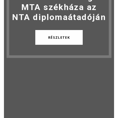
MTA székháza az
NTA diplomaátadóján
RÉSZLETEK