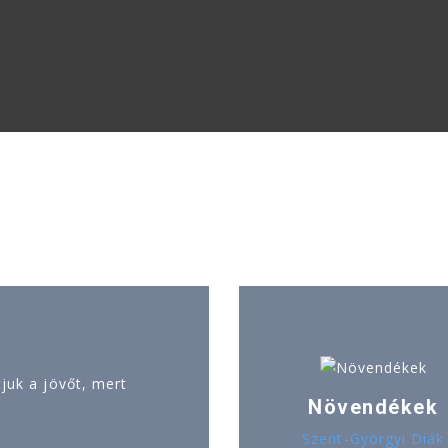
uk a jövőt, mert
Növendékek
Szent-Györgyi Diák