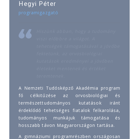
Hegyi Péter
programigazgató
Hiszünk abban, hogy a tudomány
viszi előbbre a világot. A
tehetségek támogatásával a jövőbe
fektetünk, az orvosbiológiai
kutatások eredményei a jövőben
életeket mentenek és értéket
teremtenek.
A Nemzeti Tudósképző Akadémia program
fő célkitűzése az orvosbiológiai és
természettudományos kutatások iránt
érdeklődő tehetséges fiatalok felkarolása,
tudományos munkájuk támogatása és
hosszabb távon Magyarországon tartása.
A gimnáziumi programrészben országosan