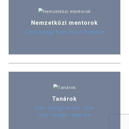
Nemzetközi mentorok
Szent-Györgyi Nemzetközi Mentorok
Tanárok
Szent-Györgyi Vezető Tanár
Szent-Györgyi Tanári Kar