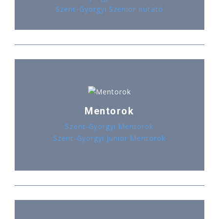
Szent-Györgyi Szenior Kutató
Mentorok
Szent-Györgyi Mentorok
Szent-Györgyi Junior Mentorok