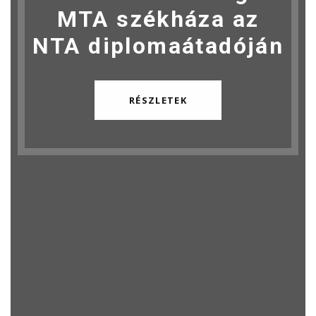
MTA székháza az
NTA diplomaátadóján
RÉSZLETEK