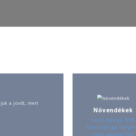
uk a jövőt, mert
Növendékek
Szent-Györgyi Diák
Szent-Györgyi Hallgat
Szent-Györgyi PhD
ó