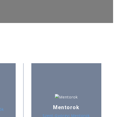
Mentorok
ók
Szent-Györgyi Mentorok