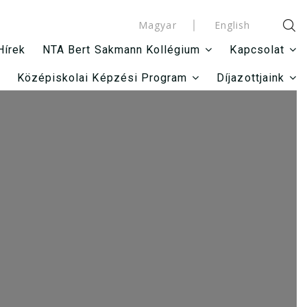
Magyar
English
Hírek
NTA Bert Sakmann Kollégium
Kapcsolat
Középiskolai Képzési Program
Díjazottjaink