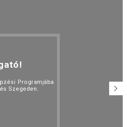
gató!
épzési Programjába
 és Szegeden.