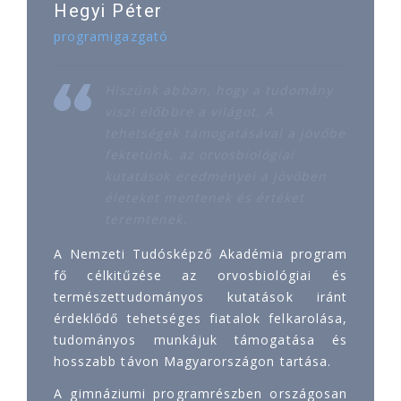
Hegyi Péter
programigazgató
Hiszünk abban, hogy a tudomány
viszi előbbre a világot. A
tehetségek támogatásával a jövőbe
fektetünk, az orvosbiológiai
kutatások eredményei a jövőben
életeket mentenek és értéket
teremtenek.
A Nemzeti Tudósképző Akadémia program
fő célkitűzése az orvosbiológiai és
természettudományos kutatások iránt
érdeklődő tehetséges fiatalok felkarolása,
tudományos munkájuk támogatása és
hosszabb távon Magyarországon tartása.
A gimnáziumi programrészben országosan