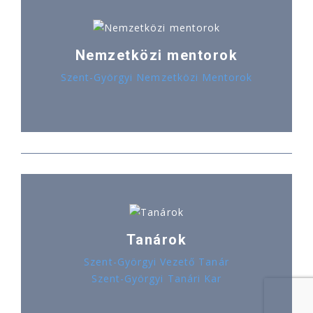
Nemzetközi mentorok
Szent-Györgyi Nemzetközi Mentorok
Tanárok
Szent-Györgyi Vezető Tanár
Szent-Györgyi Tanári Kar