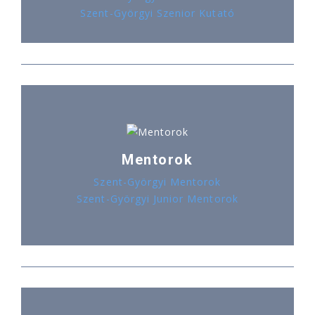
Szent-Györgyi Szenior Kutató
Mentorok
Szent-Györgyi Mentorok
Szent-Györgyi Junior Mentorok