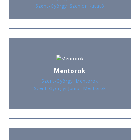
Szent-Györgyi Szenior Kutató
Mentorok
Szent-Györgyi Mentorok
Szent-Györgyi Junior Mentorok