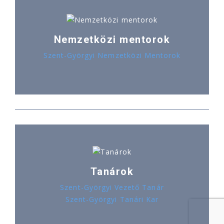
Nemzetközi mentorok
Szent-Györgyi Nemzetközi Mentorok
Tanárok
Szent-Györgyi Vezető Tanár
Szent-Györgyi Tanári Kar