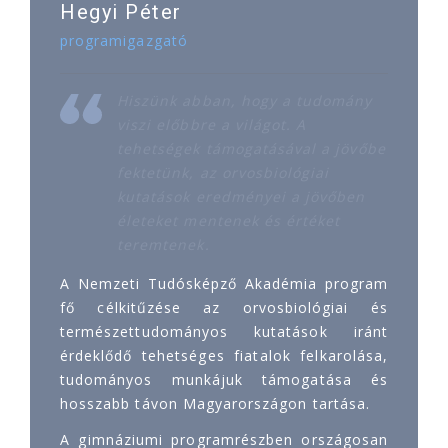
Hegyi Péter
programigazgató
Hiszünk abban, hogy a tudomány
viszi előbbre a világot. A
tehetségek támogatásával a jövőbe
fektetünk, az orvosbiológiai
kutatások eredményei a jövőben
életeket mentenek és értéket
teremtenek.
A Nemzeti Tudósképző Akadémia program
fő célkitűzése az orvosbiológiai és
természettudományos kutatások iránt
érdeklődő tehetséges fiatalok felkarolása,
tudományos munkájuk támogatása és
hosszabb távon Magyarországon tartása.
A gimnáziumi programrészben országosan