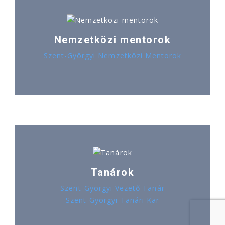
Nemzetközi mentorok
Szent-Györgyi Nemzetközi Mentorok
Tanárok
Szent-Györgyi Vezető Tanár
Szent-Györgyi Tanári Kar