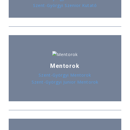
Szent-Györgyi Szenior Kutató
Mentorok
Szent-Györgyi Mentorok
Szent-Györgyi Junior Mentorok