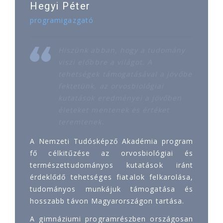
Hegyi Péter
programigazgató
Hiszünk abban, hogy a tudomány
viszi előbbre a világot. A
tehetségek támogatásával a jövőbe
fektetünk, az orvosbiológiai
kutatások eredményei a jövőben
életeket mentenek és értéket
teremtenek.
A Nemzeti Tudósképző Akadémia program
fő célkitűzése az orvosbiológiai és
természettudományos kutatások iránt
érdeklődő tehetséges fiatalok felkarolása,
tudományos munkájuk támogatása és
hosszabb távon Magyarországon tartása.
A gimnáziumi programrészben országosan