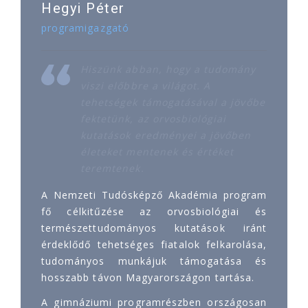
Hegyi Péter
programigazgató
Hiszünk abban, hogy a tudomány
viszi előbbre a világot. A
tehetségek támogatásával a jövőbe
fektetünk, az orvosbiológiai
kutatások eredményei a jövőben
életeket mentenek és értéket
teremtenek.
A Nemzeti Tudósképző Akadémia program
fő célkitűzése az orvosbiológiai és
természettudományos kutatások iránt
érdeklődő tehetséges fiatalok felkarolása,
tudományos munkájuk támogatása és
hosszabb távon Magyarországon tartása.
A gimnáziumi programrészben országosan