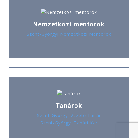
Nemzetközi mentorok
Szent-Györgyi Nemzetközi Mentorok
Tanárok
Szent-Györgyi Vezető Tanár
Szent-Györgyi Tanári Kar