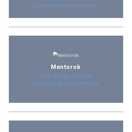
Szent-Györgyi Szenior Kutató
Mentorok
Szent-Györgyi Mentorok
Szent-Györgyi Junior Mentorok