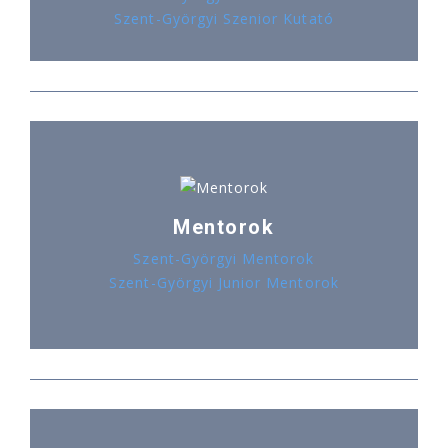
Szent-Györgyi Szenior Kutató
Mentorok
Szent-Györgyi Mentorok
Szent-Györgyi Junior Mentorok