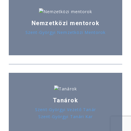
Nemzetközi mentorok
Szent-Györgyi Nemzetközi Mentorok
Tanárok
Szent-Györgyi Vezető Tanár
Szent-Györgyi Tanári Kar