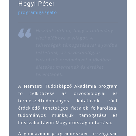
Hegyi Péter
programigazgató
Hiszünk abban, hogy a tudomány
viszi előbbre a világot. A
tehetségek támogatásával a jövőbe
fektetünk, az orvosbiológiai
kutatások eredményei a jövőben
életeket mentenek és értéket
teremtenek.
A Nemzeti Tudósképző Akadémia program
fő célkitűzése az orvosbiológiai és
természettudományos kutatások iránt
érdeklődő tehetséges fiatalok felkarolása,
tudományos munkájuk támogatása és
hosszabb távon Magyarországon tartása.
A gimnáziumi programrészben országosan