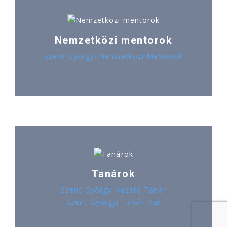
Nemzetközi mentorok
Szent-Györgyi Nemzetközi Mentorok
Tanárok
Szent-Györgyi Vezető Tanár
Szent-Györgyi Tanári Kar