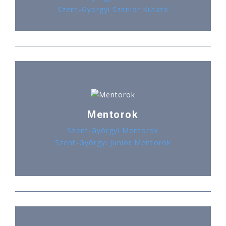
Szent-Györgyi Szenior Kutató
Mentorok
Szent-Györgyi Mentorok
Szent-Györgyi Junior Mentorok