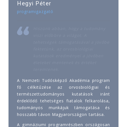
Hegyi Péter
programigazgató
Hiszünk abban, hogy a tudomány
viszi előbbre a világot. A
tehetségek támogatásával a jövőbe
fektetünk, az orvosbiológiai
kutatások eredményei a jövőben
életeket mentenek és értéket
teremtenek.
A Nemzeti Tudósképző Akadémia program
fő célkitűzése az orvosbiológiai és
természettudományos kutatások iránt
érdeklődő tehetséges fiatalok felkarolása,
tudományos munkájuk támogatása és
hosszabb távon Magyarországon tartása.
A gimnáziumi programrészben országosan