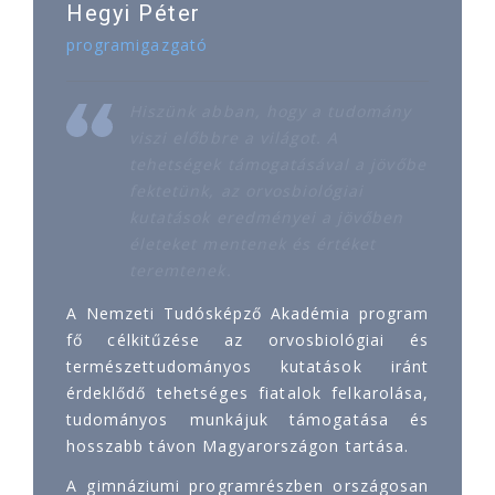
Hegyi Péter
programigazgató
Hiszünk abban, hogy a tudomány
viszi előbbre a világot. A
tehetségek támogatásával a jövőbe
fektetünk, az orvosbiológiai
kutatások eredményei a jövőben
életeket mentenek és értéket
teremtenek.
A Nemzeti Tudósképző Akadémia program
fő célkitűzése az orvosbiológiai és
természettudományos kutatások iránt
érdeklődő tehetséges fiatalok felkarolása,
tudományos munkájuk támogatása és
hosszabb távon Magyarországon tartása.
A gimnáziumi programrészben országosan