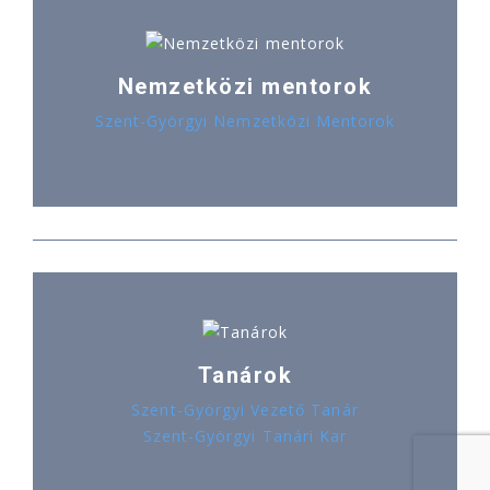
Nemzetközi mentorok
Szent-Györgyi Nemzetközi Mentorok
Tanárok
Szent-Györgyi Vezető Tanár
Szent-Györgyi Tanári Kar