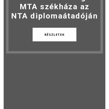
MTA székháza az
NTA diplomaátadóján
RÉSZLETEK