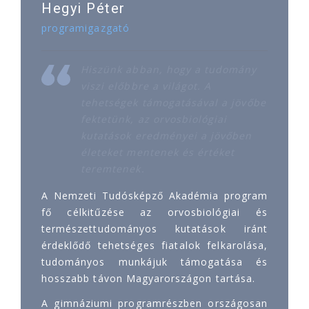
Hegyi Péter
programigazgató
Hiszünk abban, hogy a tudomány
viszi előbbre a világot. A
tehetségek támogatásával a jövőbe
fektetünk, az orvosbiológiai
kutatások eredményei a jövőben
életeket mentenek és értéket
teremtenek.
A Nemzeti Tudósképző Akadémia program
fő célkitűzése az orvosbiológiai és
természettudományos kutatások iránt
érdeklődő tehetséges fiatalok felkarolása,
tudományos munkájuk támogatása és
hosszabb távon Magyarországon tartása.
A gimnáziumi programrészben országosan