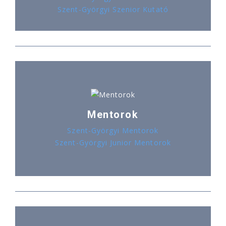
Szent-Györgyi Szenior Kutató
Mentorok
Szent-Györgyi Mentorok
Szent-Györgyi Junior Mentorok