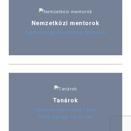
Nemzetközi mentorok
Szent-Györgyi Nemzetközi Mentorok
Tanárok
Szent-Györgyi Vezető Tanár
Szent-Györgyi Tanári Kar