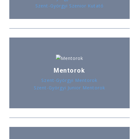
Szent-Györgyi Szenior Kutató
Mentorok
Szent-Györgyi Mentorok
Szent-Györgyi Junior Mentorok