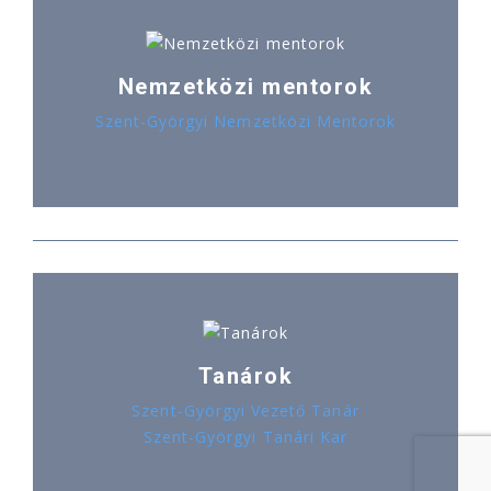
Nemzetközi mentorok
Szent-Györgyi Nemzetközi Mentorok
Tanárok
Szent-Györgyi Vezető Tanár
Szent-Györgyi Tanári Kar