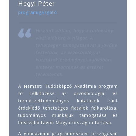
Hegyi Péter
programigazgató
Hiszünk abban, hogy a tudomány
viszi előbbre a világot. A
tehetségek támogatásával a jövőbe
fektetünk, az orvosbiológiai
kutatások eredményei a jövőben
életeket mentenek és értéket
teremtenek.
A Nemzeti Tudósképző Akadémia program
fő célkitűzése az orvosbiológiai és
természettudományos kutatások iránt
érdeklődő tehetséges fiatalok felkarolása,
tudományos munkájuk támogatása és
hosszabb távon Magyarországon tartása.
A gimnáziumi programrészben országosan