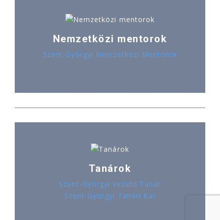
Nemzetközi mentorok
Szent-Györgyi Nemzetközi Mentorok
Tanárok
Szent-Györgyi Vezető Tanár
Szent-Györgyi Tanári Kar