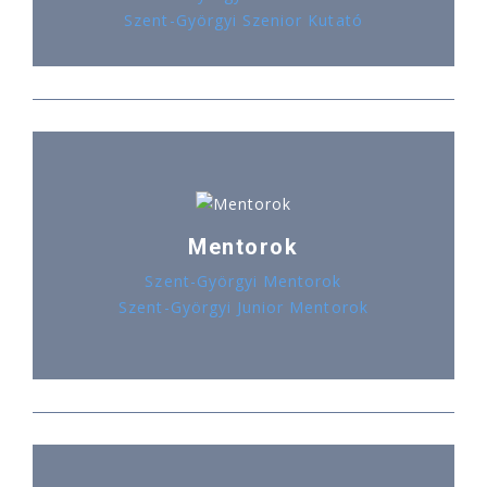
Szent-Györgyi Szenior Kutató
Mentorok
Szent-Györgyi Mentorok
Szent-Györgyi Junior Mentorok