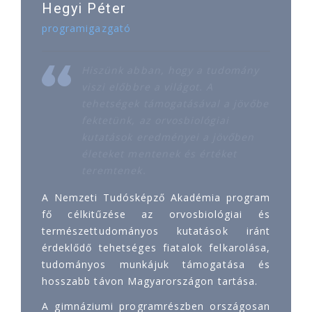
Hegyi Péter
programigazgató
Hiszünk abban, hogy a tudomány
viszi előbbre a világot. A
tehetségek támogatásával a jövőbe
fektetünk, az orvosbiológiai
kutatások eredményei a jövőben
életeket mentenek és értéket
teremtenek.
A Nemzeti Tudósképző Akadémia program
fő célkitűzése az orvosbiológiai és
természettudományos kutatások iránt
érdeklődő tehetséges fiatalok felkarolása,
tudományos munkájuk támogatása és
hosszabb távon Magyarországon tartása.
A gimnáziumi programrészben országosan