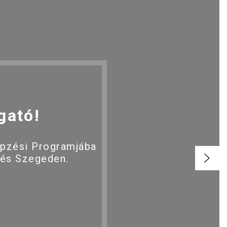
gató!
épzési Programjába
 és Szegeden.