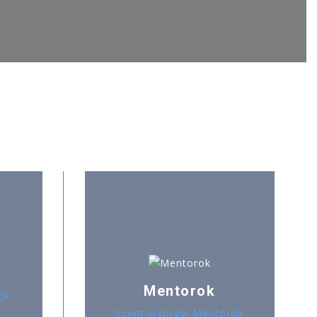
Mentorok
ók
Szent-Györgyi Mentorok