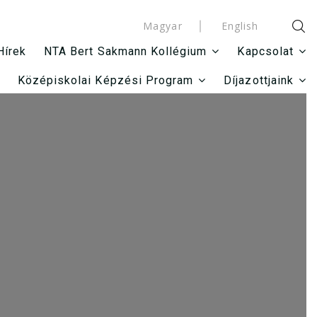
Magyar
English
Hírek
NTA Bert Sakmann Kollégium
Kapcsolat
Középiskolai Képzési Program
Díjazottjaink