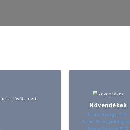
uk a jövőt, mert
Növendékek
Szent-Györgyi Diák
Szent-Györgyi Hallgat
Szent-Györgyi PhD
ó