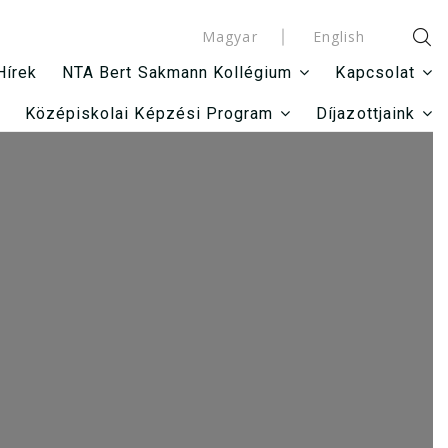
Magyar
English
Hírek
NTA Bert Sakmann Kollégium
Kapcsolat
Középiskolai Képzési Program
Díjazottjaink