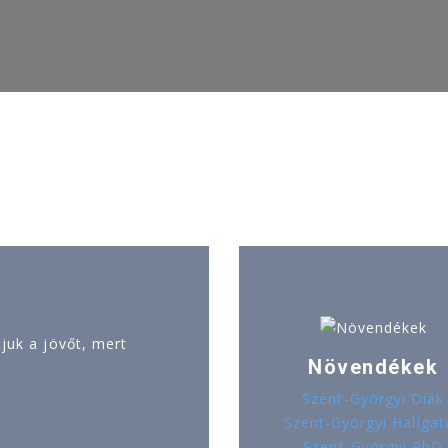
uk a jövőt, mert
Növendékek
Szent-Györgyi Diák
Szent-Györgyi Hallgat
Szent-Györgyi PhD