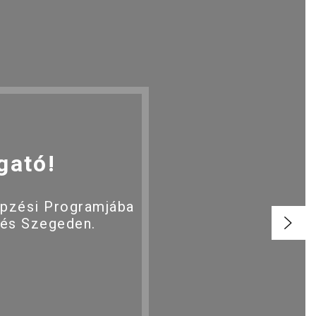
gató!
épzési Programjába
 és Szegeden.