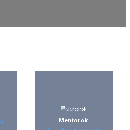
Mentorok
ók
Szent-Györgyi Mentorok