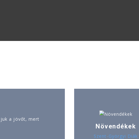
uk a jövőt, mert
Növendékek
Szent-Györgyi Diák