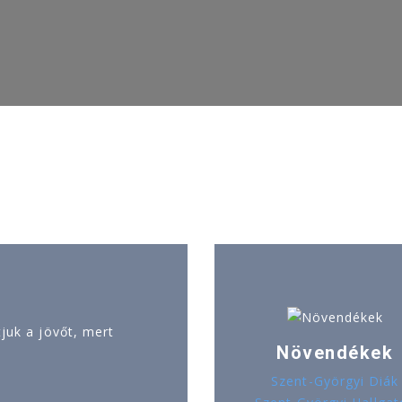
uk a jövőt, mert
Növendékek
Szent-Györgyi Diák