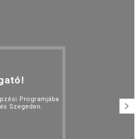
gató!
épzési Programjába
 és Szegeden.