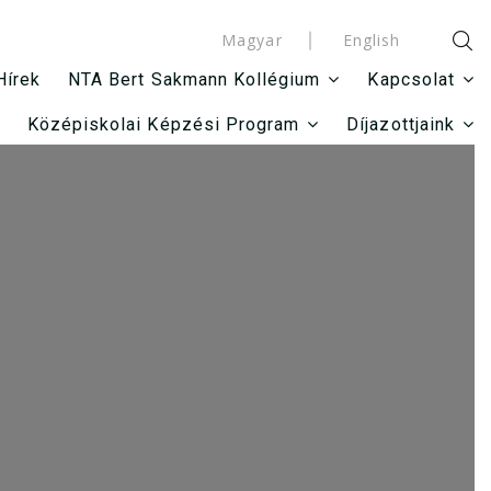
Magyar
English
Hírek
NTA Bert Sakmann Kollégium
Kapcsolat
Középiskolai Képzési Program
Díjazottjaink