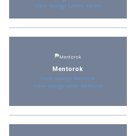
Szent-Györgyi Szenior Kutató
Mentorok
Szent-Györgyi Mentorok
Szent-Györgyi Junior Mentorok