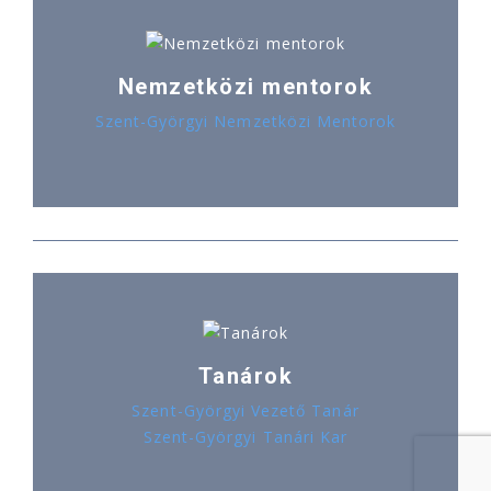
Nemzetközi mentorok
Szent-Györgyi Nemzetközi Mentorok
Tanárok
Szent-Györgyi Vezető Tanár
Szent-Györgyi Tanári Kar