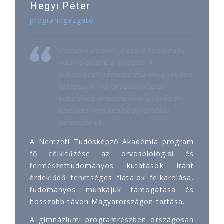
Hegyi Péter
programigazgató
Hiszünk abban, hogy a tudomány
viszi előbbre a világot. A
tehetségek támogatásával a jövőbe
fektetünk, az orvosbiológiai
kutatások eredményei a jövőben
életeket mentenek és értéket
teremtenek.
A Nemzeti Tudósképző Akadémia program
fő célkitűzése az orvosbiológiai és
természettudományos kutatások iránt
érdeklődő tehetséges fiatalok felkarolása,
tudományos munkájuk támogatása és
hosszabb távon Magyarországon tartása.
A gimnáziumi programrészben országosan