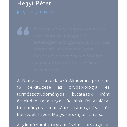
Hegyi Péter
programigazgató
Hiszünk abban, hogy a tudomány
viszi előbbre a világot. A
tehetségek támogatásával a jövőbe
fektetünk, az orvosbiológiai
kutatások eredményei a jövőben
életeket mentenek és értéket
teremtenek.
A Nemzeti Tudósképző Akadémia program
fő célkitűzése az orvosbiológiai és
természettudományos kutatások iránt
érdeklődő tehetséges fiatalok felkarolása,
tudományos munkájuk támogatása és
hosszabb távon Magyarországon tartása.
A gimnáziumi programrészben országosan