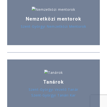
Nemzetközi mentorok
Szent-Györgyi Nemzetközi Mentorok
Tanárok
Szent-Györgyi Vezető Tanár
Szent-Györgyi Tanári Kar