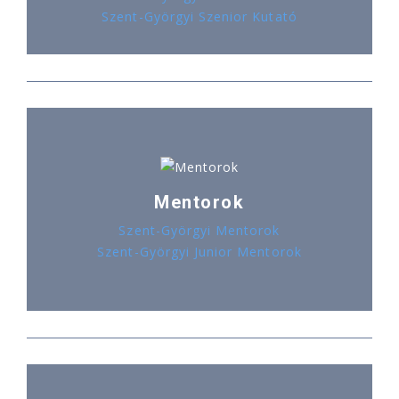
Szent-Györgyi Szenior Kutató
Mentorok
Szent-Györgyi Mentorok
Szent-Györgyi Junior Mentorok