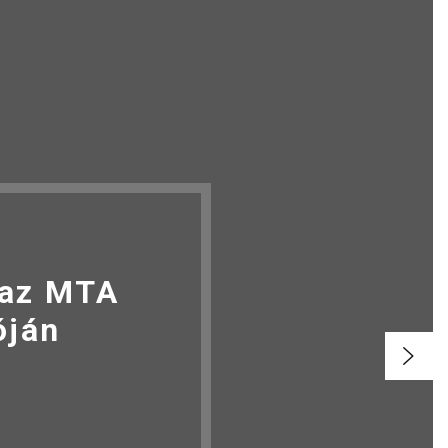
 az MTA
óján