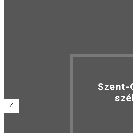
Szent-
szé