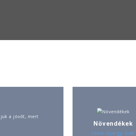
uk a jövőt, mert
Növendékek
Szent-Györgyi Diák