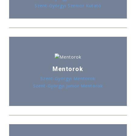
Szent-Györgyi Szenior Kutató
Mentorok
Szent-Györgyi Mentorok
Szent-Györgyi Junior Mentorok