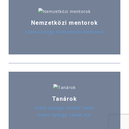
Nemzetközi mentorok
Szent-Györgyi Nemzetközi Mentorok
Tanárok
Szent-Györgyi Vezető Tanár
Szent-Györgyi Tanári Kar