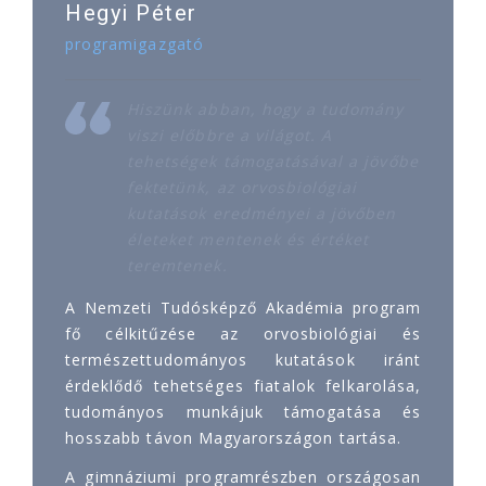
Hegyi Péter
programigazgató
Hiszünk abban, hogy a tudomány
viszi előbbre a világot. A
tehetségek támogatásával a jövőbe
fektetünk, az orvosbiológiai
kutatások eredményei a jövőben
életeket mentenek és értéket
teremtenek.
A Nemzeti Tudósképző Akadémia program
fő célkitűzése az orvosbiológiai és
természettudományos kutatások iránt
érdeklődő tehetséges fiatalok felkarolása,
tudományos munkájuk támogatása és
hosszabb távon Magyarországon tartása.
A gimnáziumi programrészben országosan