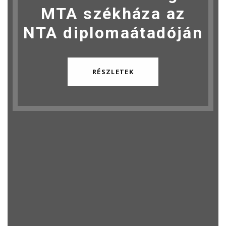
MTA székháza az
NTA diplomaátadóján
RÉSZLETEK