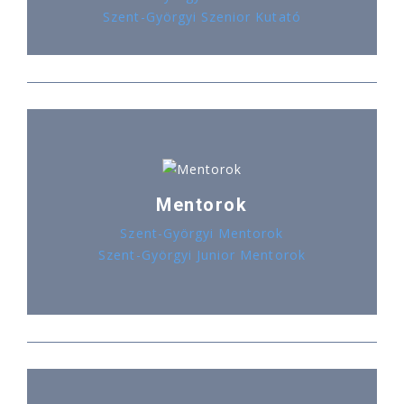
Szent-Györgyi Szenior Kutató
Mentorok
Szent-Györgyi Mentorok
Szent-Györgyi Junior Mentorok