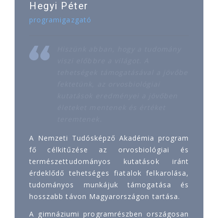
Hegyi Péter
programigazgató
Hiszünk abban, hogy a tudomány
viszi előbbre a világot. A
tehetségek támogatásával a jövőbe
fektetünk, az orvosbiológiai
kutatások eredményei a jövőben
életeket mentenek és értéket
teremtenek.
A Nemzeti Tudósképző Akadémia program
fő célkitűzése az orvosbiológiai és
természettudományos kutatások iránt
érdeklődő tehetséges fiatalok felkarolása,
tudományos munkájuk támogatása és
hosszabb távon Magyarországon tartása.
A gimnáziumi programrészben országosan