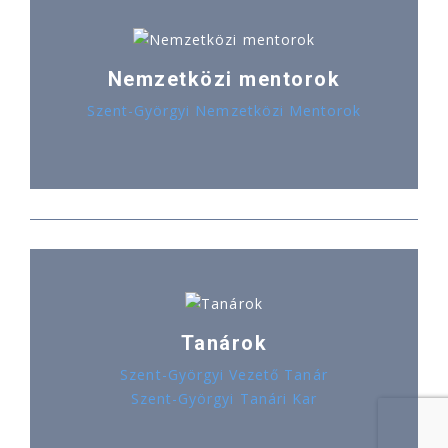
Nemzetközi mentorok
Szent-Györgyi Nemzetközi Mentorok
Tanárok
Szent-Györgyi Vezető Tanár
Szent-Györgyi Tanári Kar