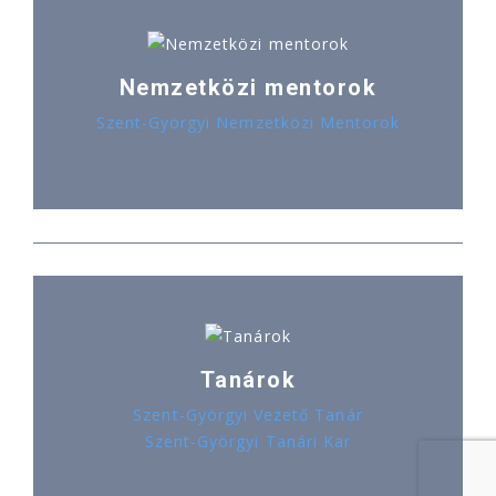
Nemzetközi mentorok
Szent-Györgyi Nemzetközi Mentorok
Tanárok
Szent-Györgyi Vezető Tanár
Szent-Györgyi Tanári Kar