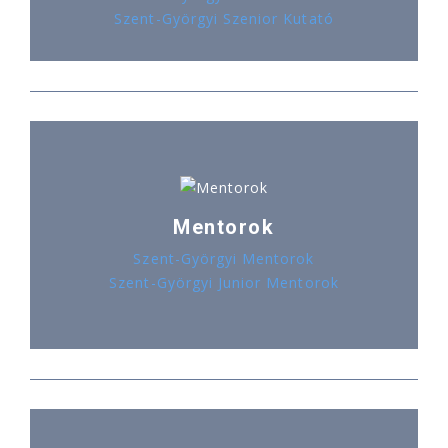
Szent-Györgyi Szenior Kutató
Mentorok
Szent-Györgyi Mentorok
Szent-Györgyi Junior Mentorok