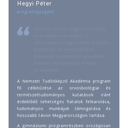
Hegyi Péter
programigazgató
Hiszünk abban, hogy a tudomány
viszi előbbre a világot. A
tehetségek támogatásával a jövőbe
fektetünk, az orvosbiológiai
kutatások eredményei a jövőben
életeket mentenek és értéket
teremtenek.
A Nemzeti Tudósképző Akadémia program
fő célkitűzése az orvosbiológiai és
természettudományos kutatások iránt
érdeklődő tehetséges fiatalok felkarolása,
tudományos munkájuk támogatása és
hosszabb távon Magyarországon tartása.
A gimnáziumi programrészben országosan