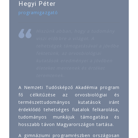
Hegyi Péter
programigazgató
Hiszünk abban, hogy a tudomány
viszi előbbre a világot. A
tehetségek támogatásával a jövőbe
fektetünk, az orvosbiológiai
kutatások eredményei a jövőben
életeket mentenek és értéket
teremtenek.
A Nemzeti Tudósképző Akadémia program
fő célkitűzése az orvosbiológiai és
természettudományos kutatások iránt
érdeklődő tehetséges fiatalok felkarolása,
tudományos munkájuk támogatása és
hosszabb távon Magyarországon tartása.
A gimnáziumi programrészben országosan