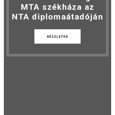
MTA székháza az
NTA diplomaátadóján
RÉSZLETEK