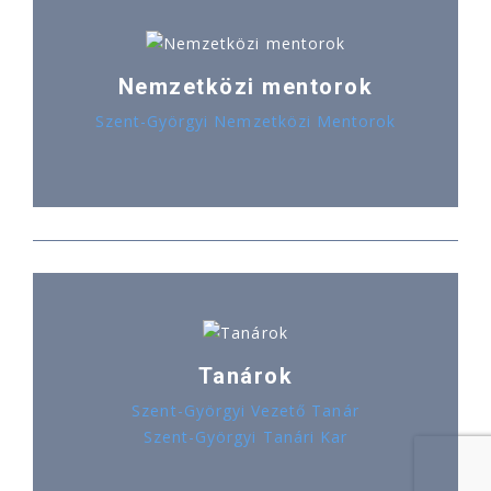
Nemzetközi mentorok
Szent-Györgyi Nemzetközi Mentorok
Tanárok
Szent-Györgyi Vezető Tanár
Szent-Györgyi Tanári Kar