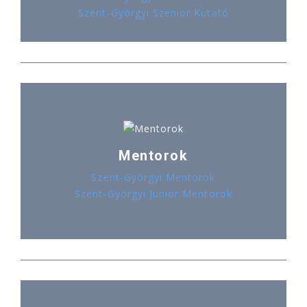
Szent-Györgyi Szenior Kutató
Mentorok
Szent-Györgyi Mentorok
Szent-Györgyi Junior Mentorok