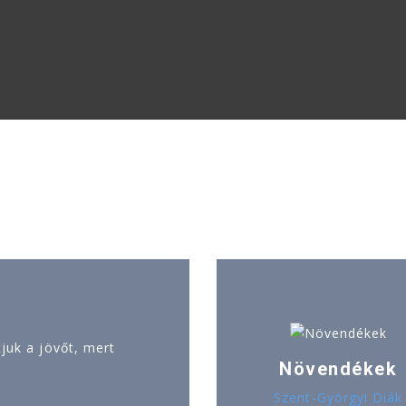
uk a jövőt, mert
Növendékek
Szent-Györgyi Diák