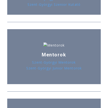
Szent-Györgyi Szenior Kutató
Mentorok
Szent-Györgyi Mentorok
Szent-Györgyi Junior Mentorok