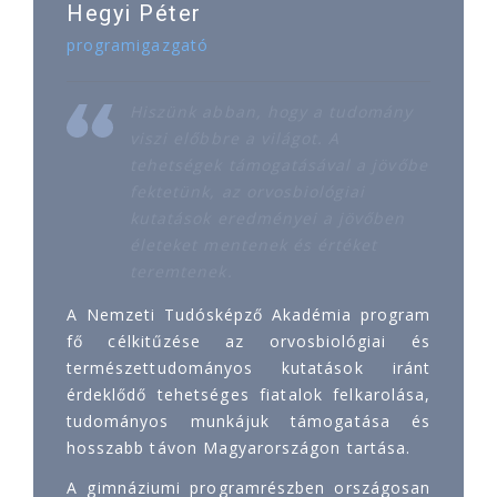
Hegyi Péter
programigazgató
Hiszünk abban, hogy a tudomány
viszi előbbre a világot. A
tehetségek támogatásával a jövőbe
fektetünk, az orvosbiológiai
kutatások eredményei a jövőben
életeket mentenek és értéket
teremtenek.
A Nemzeti Tudósképző Akadémia program
fő célkitűzése az orvosbiológiai és
természettudományos kutatások iránt
érdeklődő tehetséges fiatalok felkarolása,
tudományos munkájuk támogatása és
hosszabb távon Magyarországon tartása.
A gimnáziumi programrészben országosan