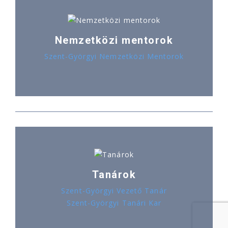
Nemzetközi mentorok
Szent-Györgyi Nemzetközi Mentorok
Tanárok
Szent-Györgyi Vezető Tanár
Szent-Györgyi Tanári Kar