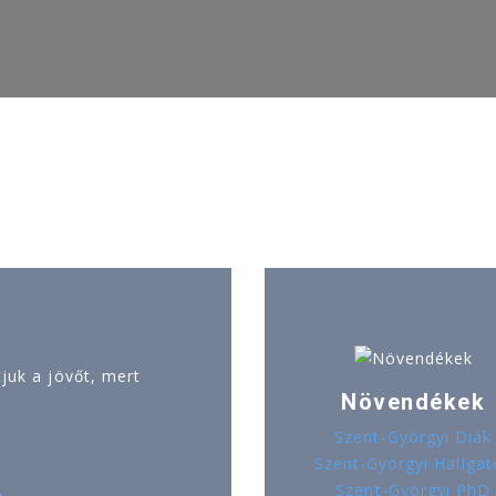
uk a jövőt, mert
Növendékek
Szent-Györgyi Diák
Szent-Györgyi Hallgat
Szent-Györgyi PhD
ó