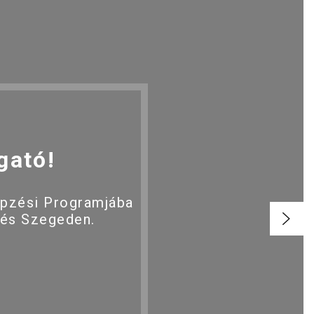
gató!
épzési Programjába
 és Szegeden.