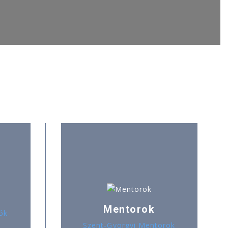
Mentorok
ók
Szent-Györgyi Mentorok