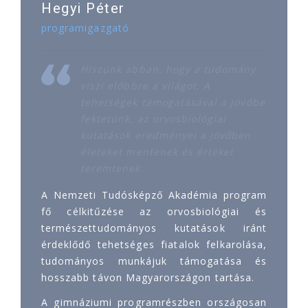
Hegyi Péter
programigazgató
Hiszünk abban, hogy a tudomány
viszi előbbre a világot. A
tehetségek támogatásával a jövőbe
fektetünk, az orvosbiológiai
kutatások eredményei a jövőben
életeket mentenek és értéket
teremtenek.
A Nemzeti Tudósképző Akadémia program
fő célkitűzése az orvosbiológiai és
természettudományos kutatások iránt
érdeklődő tehetséges fiatalok felkarolása,
tudományos munkájuk támogatása és
hosszabb távon Magyarországon tartása.
A gimnáziumi programrészben országosan