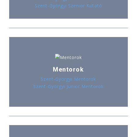
Szent-Györgyi Szenior Kutató
Mentorok
Szent-Györgyi Mentorok
Szent-Györgyi Junior Mentorok