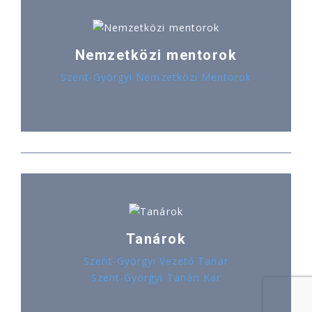
Nemzetközi mentorok
Szent-Györgyi Nemzetközi Mentorok
Tanárok
Szent-Györgyi Vezető Tanár
Szent-Györgyi Tanári Kar