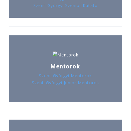
Szent-Györgyi Szenior Kutató
Mentorok
Szent-Györgyi Mentorok
Szent-Györgyi Junior Mentorok