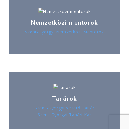
Nemzetközi mentorok
Szent-Györgyi Nemzetközi Mentorok
Tanárok
Szent-Györgyi Vezető Tanár
Szent-Györgyi Tanári Kar