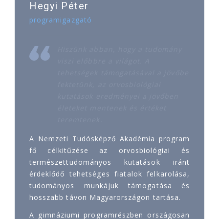
Hegyi Péter
programigazgató
Hiszünk abban, hogy a tudomány
viszi előbbre a világot. A
tehetségek támogatásával a jövőbe
fektetünk, az orvosbiológiai
kutatások eredményei a jövőben
életeket mentenek és értéket
teremtenek.
A Nemzeti Tudósképző Akadémia program
fő célkitűzése az orvosbiológiai és
természettudományos kutatások iránt
érdeklődő tehetséges fiatalok felkarolása,
tudományos munkájuk támogatása és
hosszabb távon Magyarországon tartása.
A gimnáziumi programrészben országosan